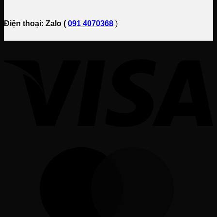
Điện thoại: Zalo (
091 4070368
)