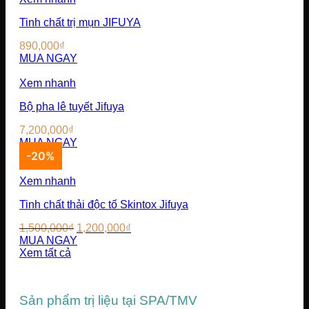
Tinh chất trị mụn JIFUYA
890,000
₫
MUA NGAY
Xem nhanh
Bộ pha lê tuyết Jifuya
7,200,000
₫
MUA NGAY
-20%
Xem nhanh
Tinh chất thải độc tố Skintox Jifuya
Giá
Giá
1,500,000
₫
1,200,000
₫
gốc
hiện
MUA NGAY
là:
tại
Xem tất cả
1,500,000₫.
là:
1,200,000₫.
Sản phẩm trị liệu tại SPA/TMV