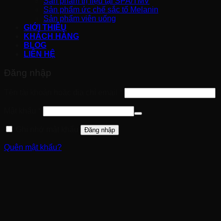
Sản phẩm trị liệu tại SPA/TMV
Sản phẩm ức chế sắc tố Melanin
Sản phẩm viên uống
GIỚI THIỆU
KHÁCH HÀNG
BLOG
LIÊN HỆ
Đăng nhập
Bắt
Tên tài khoản hoặc địa chỉ email
*
buộc
Bắt
Mật khẩu
*
buộc
Ghi nhớ mật khẩu
Đăng nhập
Quên mật khẩu?