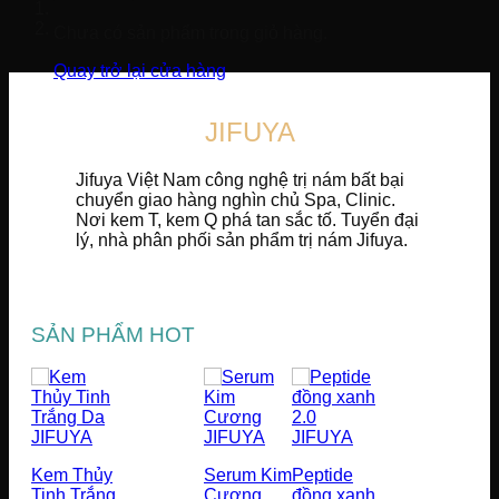
Chưa có sản phẩm trong giỏ hàng.
Quay trở lại cửa hàng
JIFUYA
Jifuya Việt Nam công nghệ trị nám bất bại
chuyển giao hàng nghìn chủ Spa, Clinic.
Nơi kem T, kem Q phá tan sắc tố. Tuyển đại
lý, nhà phân phối sản phẩm trị nám Jifuya.
SẢN PHẨM HOT
Kem Thủy
Serum Kim
Peptide
Tinh Trắng
Cương
đồng xanh