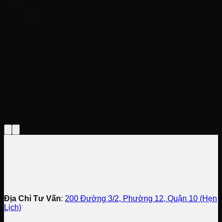
Th8
29
Th7
Địa Chỉ Tư Vấn
:
200 Đường 3/2, Phường 12, Quận 10 (Hẹn
Lịch)